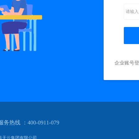
企业账号
服务热线 ：400-0911-079
卓天云集团有限公司