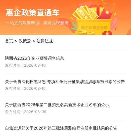
首页
政策云
法律法规
陕西省2026年企业薪酬调查信息
发布时间：2026-08-10
关于全省深化扫黑除恶 专项斗争公开征集涉黑涉恶举报线索的公告
发布时间：2026-08-10
关于陕西省2026年第二批拟更名高新技术企业名单的公示
发布时间：2026-08-06
自然资源部关于2026年第三批注册测绘师注册审批结果的公告