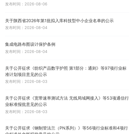
发布时间：2026-08-06
关于陕西省2026年第1批拟入库科技型中小企业名单的公示
发布时间：2026-08-04
集成电路布图设计保护条例
发布时间：2026-08-04
关于公开征求《纺织产品数字护照 第1部分：通则》等97项行业标
准计划项目意见的公示
发布时间：2026-08-03
关于公开征求《宽带速率测试方法 无线局域网接入》等53项通信行
业标准报批意见的公示
发布时间：2026-08-03
关于公开征求《钢制管法兰（PN系列）》等56项行业标准和4项行